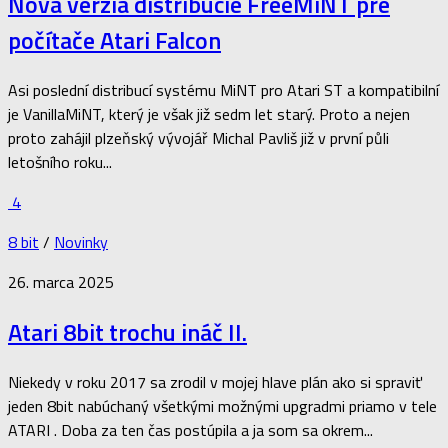
Nová verzia distribúcie FreeMiNT pre
počítače Atari Falcon
Asi poslední distribucí systému MiNT pro Atari ST a kompatibilní
je VanillaMiNT, který je však již sedm let starý. Proto a nejen
proto zahájil plzeňský vývojář Michal Pavliš již v první půli
letošního roku...
4
8 bit
/
Novinky
26. marca 2025
Atari 8bit trochu ináč II.
Niekedy v roku 2017 sa zrodil v mojej hlave plán ako si spraviť
jeden 8bit nabúchaný všetkými možnými upgradmi priamo v tele
ATARI . Doba za ten čas postúpila a ja som sa okrem...