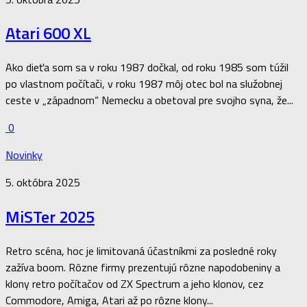
Atari 600 XL
Ako dieťa som sa v roku 1987 dočkal, od roku 1985 som túžil
po vlastnom počítači, v roku 1987 môj otec bol na služobnej
ceste v „západnom“ Nemecku a obetoval pre svojho syna, že...
0
Novinky
5. októbra 2025
MiSTer 2025
Retro scéna, hoc je limitovaná účastníkmi za posledné roky
zažíva boom. Rôzne firmy prezentujú rôzne napodobeniny a
klony retro počítačov od ZX Spectrum a jeho klonov, cez
Commodore, Amiga, Atari až po rôzne klony...