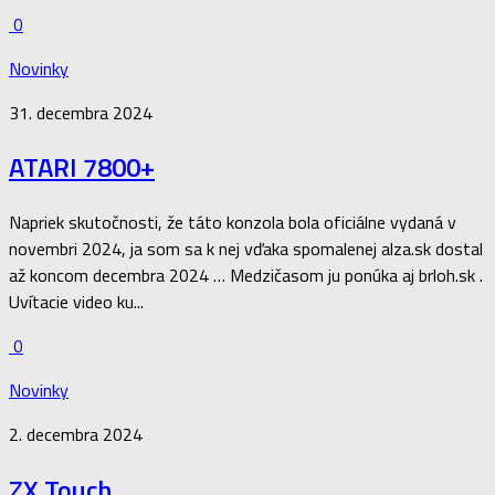
0
Novinky
31. decembra 2024
ATARI 7800+
Napriek skutočnosti, že táto konzola bola oficiálne vydaná v
novembri 2024, ja som sa k nej vďaka spomalenej alza.sk dostal
až koncom decembra 2024 … Medzičasom ju ponúka aj brloh.sk .
Uvítacie video ku...
0
Novinky
2. decembra 2024
ZX Touch