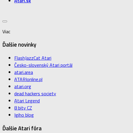
Atari.sk
Viac
Ďalšie novinky
FlashJazzCat Atari
Česko-slovenský Atari portál
atari.area
ATARIonline.pl
atari.org
dead hackers society
Atari Legend
8 bity CZ
Igiho blog
Ďalšie Atari fóra