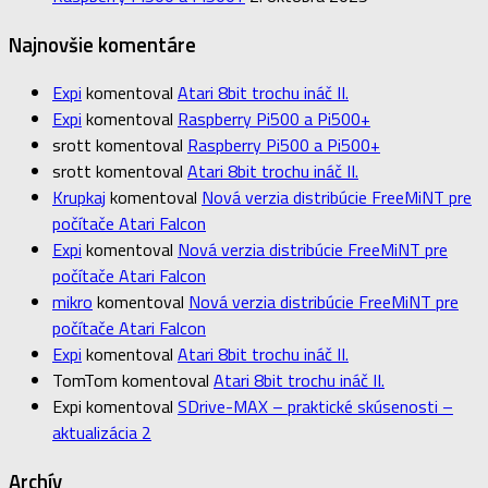
Najnovšie komentáre
Expi
komentoval
Atari 8bit trochu ináč II.
Expi
komentoval
Raspberry Pi500 a Pi500+
srott
komentoval
Raspberry Pi500 a Pi500+
srott
komentoval
Atari 8bit trochu ináč II.
Krupkaj
komentoval
Nová verzia distribúcie FreeMiNT pre
počítače Atari Falcon
Expi
komentoval
Nová verzia distribúcie FreeMiNT pre
počítače Atari Falcon
mikro
komentoval
Nová verzia distribúcie FreeMiNT pre
počítače Atari Falcon
Expi
komentoval
Atari 8bit trochu ináč II.
TomTom
komentoval
Atari 8bit trochu ináč II.
Expi
komentoval
SDrive-MAX – praktické skúsenosti –
aktualizácia 2
Archív