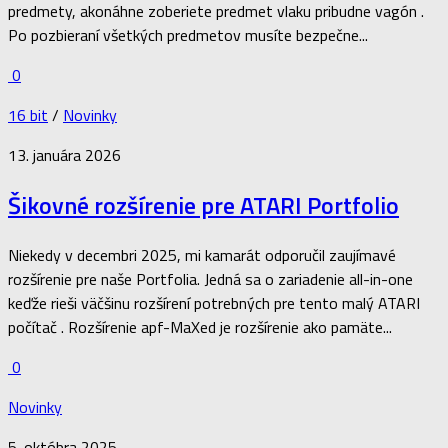
predmety, akonáhne zoberiete predmet vlaku pribudne vagón .
Po pozbieraní všetkých predmetov musíte bezpečne...
0
16 bit
/
Novinky
13. januára 2026
Šikovné rozšírenie pre ATARI Portfolio
Niekedy v decembri 2025, mi kamarát odporučil zaujímavé
rozšírenie pre naše Portfolia. Jedná sa o zariadenie all-in-one
keďže rieši väčšinu rozšírení potrebných pre tento malý ATARI
počítač . Rozšírenie apf-MaXed je rozšírenie ako pamäte...
0
Novinky
5. októbra 2025