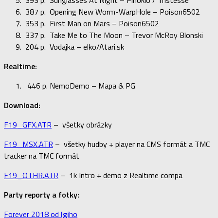
387 p. Opening New Worm-WarpHole – Poison6502
353 p. First Man on Mars – Poison6502
337 p. Take Me to The Moon – Trevor McRoy Blonski
204 p. Vodajka – elko/Atari.sk
Realtime:
446 p. NemoDemo – Mapa & PG
Download:
F19_GFX.ATR
– všetky obrázky
F19_MSX.ATR
– všetky hudby + player na CMS formát a TMC
tracker na TMC formát
F19_OTHR.ATR
– 1k Intro + demo z Realtime compa
Party reporty a fotky:
Forever 2018 od
Igi
ho