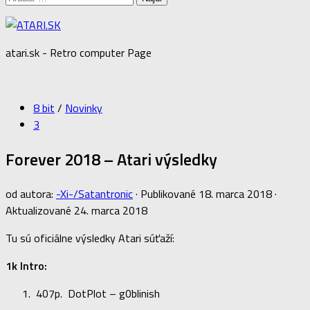
atari.sk - Retro computer Page
8 bit
/
Novinky
3
Forever 2018 – Atari výsledky
od autora:
-Xi-/Satantronic
· Publikované
18. marca 2018
·
Aktualizované
24. marca 2018
Tu sú oficiálne výsledky Atari súťaží:
1k Intro:
407p. DotPlot – g0blinish