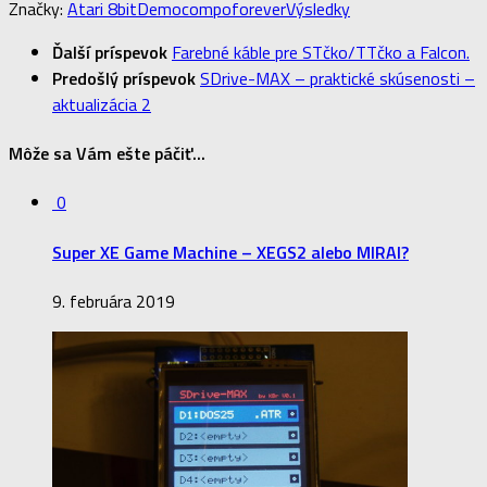
Značky:
Atari 8bit
Democompo
forever
Výsledky
Ďalší príspevok
Farebné káble pre STčko/TTčko a Falcon.
Predošlý príspevok
SDrive-MAX – praktické skúsenosti –
aktualizácia 2
Môže sa Vám ešte páčiť...
0
Super XE Game Machine – XEGS2 alebo MIRAI?
9. februára 2019