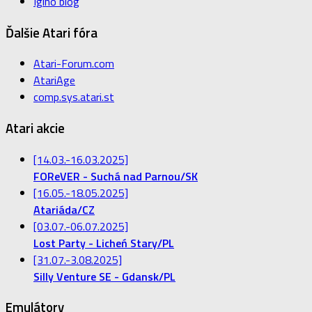
Igiho blog
Ďalšie Atari fóra
Atari-Forum.com
AtariAge
comp.sys.atari.st
Atari akcie
[14.03.-16.03.2025]
FOReVER - Suchá nad Parnou/SK
[16.05.-18.05.2025]
Atariáda/CZ
[03.07.-06.07.2025]
Lost Party - Licheń Stary/PL
[31.07.-3.08.2025]
Silly Venture SE - Gdansk/PL
Emulátory