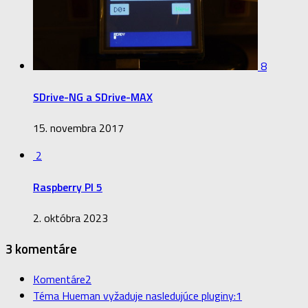
8
SDrive-NG a SDrive-MAX
15. novembra 2017
2
Raspberry PI 5
2. októbra 2023
3 komentáre
Komentáre
2
Téma Hueman vyžaduje nasledujúce pluginy:
1