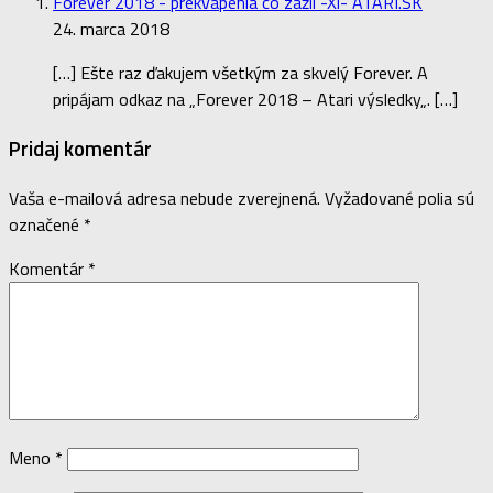
Forever 2018 - prekvapenia co zažil -Xi- ATARI.SK
24. marca 2018
[…] Ešte raz ďakujem všetkým za skvelý Forever. A
pripájam odkaz na „Forever 2018 – Atari výsledky„. […]
Pridaj komentár
Vaša e-mailová adresa nebude zverejnená.
Vyžadované polia sú
označené
*
Komentár
*
Meno
*