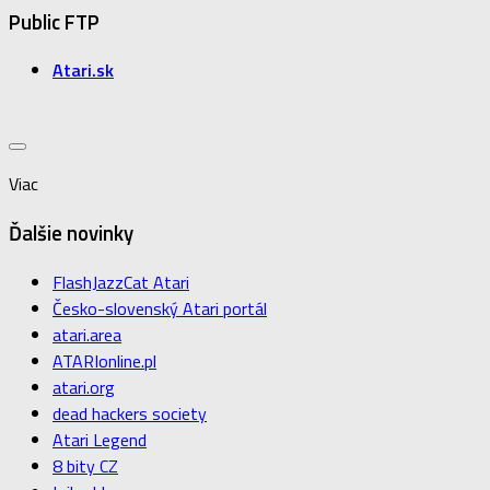
Public FTP
Atari.sk
Viac
Ďalšie novinky
FlashJazzCat Atari
Česko-slovenský Atari portál
atari.area
ATARIonline.pl
atari.org
dead hackers society
Atari Legend
8 bity CZ