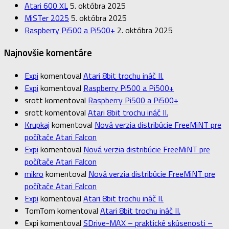
Atari 600 XL
5. októbra 2025
MiSTer 2025
5. októbra 2025
Raspberry Pi500 a Pi500+
2. októbra 2025
Najnovšie komentáre
Expi
komentoval
Atari 8bit trochu ináč II.
Expi
komentoval
Raspberry Pi500 a Pi500+
srott
komentoval
Raspberry Pi500 a Pi500+
srott
komentoval
Atari 8bit trochu ináč II.
Krupkaj
komentoval
Nová verzia distribúcie FreeMiNT pre
počítače Atari Falcon
Expi
komentoval
Nová verzia distribúcie FreeMiNT pre
počítače Atari Falcon
mikro
komentoval
Nová verzia distribúcie FreeMiNT pre
počítače Atari Falcon
Expi
komentoval
Atari 8bit trochu ináč II.
TomTom
komentoval
Atari 8bit trochu ináč II.
Expi
komentoval
SDrive-MAX – praktické skúsenosti –