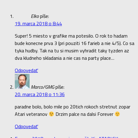
Elko
píše:
19. marca 2018 o 8:44
Super! 5 miesto v grafike ma potesilo. O rok to hadam
bude konecne prva 3 (pri pouziti 16 farieb a nie 4/5). Co sa
tyka hudby. Tak na tu si musim vyhradit taky tyzden az
dva kludneho skladania a nie cas na party place…
Odpovedať
Marco/GMG
píše:
20. marca 2018 o 11:36
paradne bolo, bolo mile po 20tich rokoch stretnut zopar
Atari veteranov
Drzim palce na dalsi Forever
Odpovedať