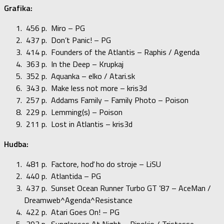
Grafika:
456 p. Miro – PG
437 p. Don’t Panic! – PG
414 p. Founders of the Atlantis – Raphis / Agenda
363 p. In the Deep – Krupkaj
352 p. Aquanka – elko / Atari.sk
343 p. Make less not more – kris3d
257 p. Addams Family – Family Photo – Poison
229 p. Lemming(s) – Poison
211 p. Lost in Atlantis – kris3d
Hudba:
481 p. Factore, hoď ho do stroje – LiSU
440 p. Atlantida – PG
437 p. Sunset Ocean Runner Turbo GT ’87 – AceMan /
Dreamweb^Agenda^Resistance
422 p. Atari Goes On! – PG
393 p. Sunglasses At Night – Pinokio / Tristesse