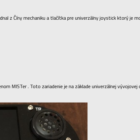
al z Číny mechaniku a tlačítka pre univerzálny joystick ktorý je mož
nom MISTer . Toto zariadenie je na základe univerzálnej vývojovej