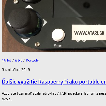
16 bit
/
8 bit
/
Konzoly
31. októbra 2018
Ďalšie využitie RaspberryPi ako portable 
Vždy ste túžili mať stále retro-hry ATARI po ruke ? Jedným z ri
svoje...