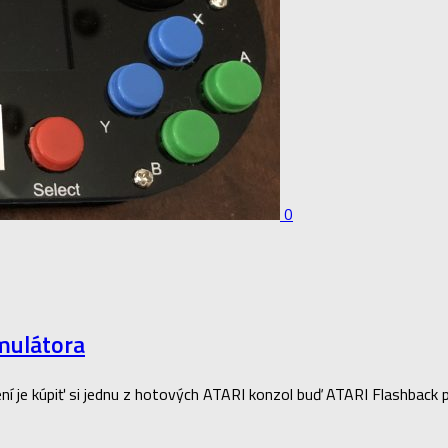
0
emulátora
ešení je kúpiť si jednu z hotových ATARI konzol buď ATARI Flashba