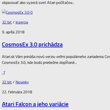
objavovať ako vyzerá svet Atari počítačov...
0
32 bit
/
Inzercia
9. apríla 2018
CosmosEx 3.0 prichádza
Atari.sk Vám prináša novú verziu veľmi populárneho zariadenia 
CosmosEx 3.0, kde budú priebežne dopĺňané...
7
32 bit
/
Novinky
22. februára 2018
Atari Falcon a jeho variácie