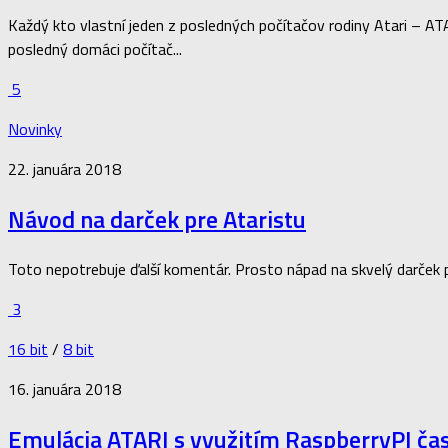
Každý kto vlastní jeden z posledných počítačov rodiny Atari – AT
posledný domáci počítač...
5
Novinky
22. januára 2018
Návod na darček pre Ataristu
Toto nepotrebuje ďalší komentár. Prosto nápad na skvelý darče
3
16 bit
/
8 bit
16. januára 2018
Emulácia ATARI s využitím RaspberryPI čas