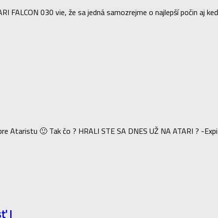
ARI FALCON 030 vie, že sa jedná samozrejme o najlepší počin aj keď
k pre Ataristu 🙂 Tak čo ? HRALI STE SA DNES UŽ NA ATARI ? -Exp
ť I