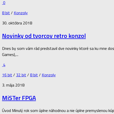
0
8 bit
/
Konzoly
30. októbra 2018
Novinky od tvorcov retro konzol
Dnes by som vám rád predstavil dve novinky ktoré sa ku mne dosta
Games),...
4
16 bit
/
32 bit
/
8 bit
/
Konzoly
3. mája 2018
MiSTer FPGA
Úvod Minulý rok som úplne náhodnou a nie úplne premyslenou kú