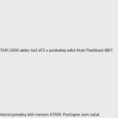
ARI 2600 alebo tiež VCS v poslednej edícii Atari Flashback 8(AT
vyrástol poriadny kôň menom ATARI. Postupne som začal