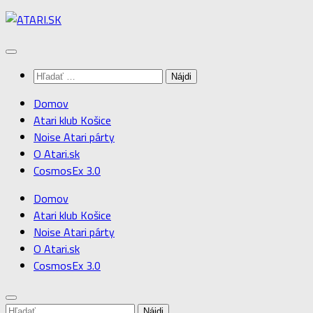
Preskočiť
na
obsah
Hľadať:
Domov
Atari klub Košice
Noise Atari párty
O Atari.sk
CosmosEx 3.0
Domov
Atari klub Košice
Noise Atari párty
O Atari.sk
CosmosEx 3.0
Hľadať: