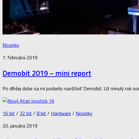
Novinky
7. februára 2019
Demobit 2019 – mini report
Po dlhšej dobe sa mi podarilo navštíviť Demobit. Už minulý rok so
16
16 bit
/
32 bit
/
8 bit
/
Hardware
/
Novinky
20. januára 2019