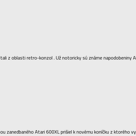
li z oblasti retro-konzol . Už notoricky sú známe napodobeniny AT
pou zanedbaného Atari 600XL prišiel k novému koníčku z ktorého 