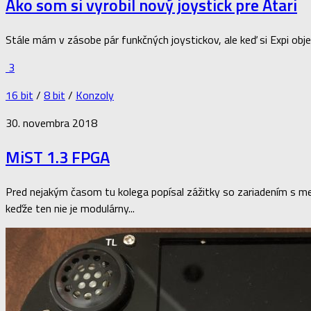
Ako som si vyrobil nový joystick pre Atari
Stále mám v zásobe pár funkčných joystickov, ale keď si Expi objedn
3
16 bit
/
8 bit
/
Konzoly
30. novembra 2018
MiST 1.3 FPGA
Pred nejakým časom tu kolega popísal zážitky so zariadením s me
keďže ten nie je modulárny...