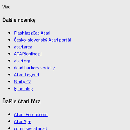
Viac
Ďalšie novinky
FlashJazzCat Atari
Česko-slovenský Atari portál
atari.area
ATARIonline.pl
atari.org
dead hackers society
Atari Legend
8 bity CZ
Igiho blog
Ďalšie Atari fóra
Atari-Forum.com
AtariAge
comp.sys.atari.st