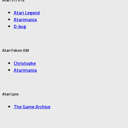
Atari ST/STE
Atari Legend
Atarimania
D-bug
Atari Falcon 030
Christophe
Atarimania
Atari Lynx
The Game Archive