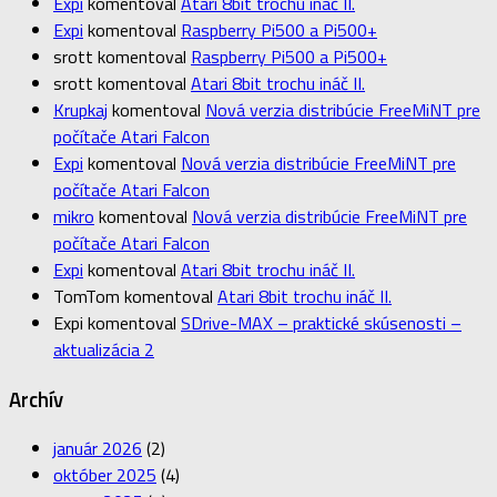
Expi
komentoval
Atari 8bit trochu ináč II.
Expi
komentoval
Raspberry Pi500 a Pi500+
srott
komentoval
Raspberry Pi500 a Pi500+
srott
komentoval
Atari 8bit trochu ináč II.
Krupkaj
komentoval
Nová verzia distribúcie FreeMiNT pre
počítače Atari Falcon
Expi
komentoval
Nová verzia distribúcie FreeMiNT pre
počítače Atari Falcon
mikro
komentoval
Nová verzia distribúcie FreeMiNT pre
počítače Atari Falcon
Expi
komentoval
Atari 8bit trochu ináč II.
TomTom
komentoval
Atari 8bit trochu ináč II.
Expi
komentoval
SDrive-MAX – praktické skúsenosti –
aktualizácia 2
Archív
január 2026
(2)
október 2025
(4)