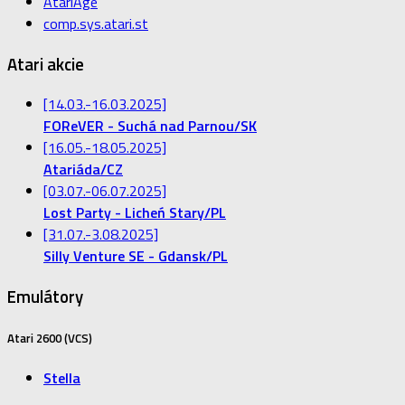
AtariAge
comp.sys.atari.st
Atari akcie
[14.03.-16.03.2025]
FOReVER - Suchá nad Parnou/SK
[16.05.-18.05.2025]
Atariáda/CZ
[03.07.-06.07.2025]
Lost Party - Licheń Stary/PL
[31.07.-3.08.2025]
Silly Venture SE - Gdansk/PL
Emulátory
Atari 2600 (VCS)
Stella