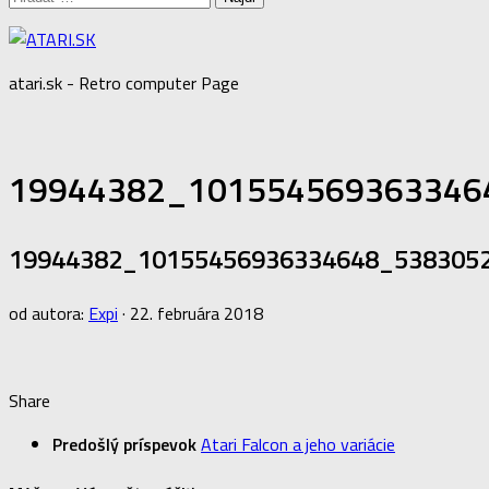
atari.sk - Retro computer Page
19944382_101554569363346
19944382_10155456936334648_538305
od autora:
Expi
·
22. februára 2018
Share
Predošlý príspevok
Atari Falcon a jeho variácie