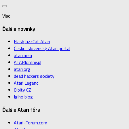
Viac
Ďalšie novinky
FlashJazzCat Atari
Česko-slovenský Atari portál
atari.area
ATARIonline.pl
atari.org
dead hackers society
Atari Legend
8 bity CZ
Igiho blog
Ďalšie Atari fóra
Atari-Forum.com