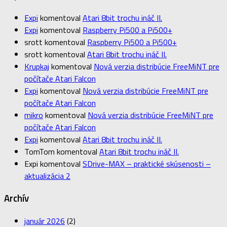
Expi
komentoval
Atari 8bit trochu ináč II.
Expi
komentoval
Raspberry Pi500 a Pi500+
srott
komentoval
Raspberry Pi500 a Pi500+
srott
komentoval
Atari 8bit trochu ináč II.
Krupkaj
komentoval
Nová verzia distribúcie FreeMiNT pre
počítače Atari Falcon
Expi
komentoval
Nová verzia distribúcie FreeMiNT pre
počítače Atari Falcon
mikro
komentoval
Nová verzia distribúcie FreeMiNT pre
počítače Atari Falcon
Expi
komentoval
Atari 8bit trochu ináč II.
TomTom
komentoval
Atari 8bit trochu ináč II.
Expi
komentoval
SDrive-MAX – praktické skúsenosti –
aktualizácia 2
Archív
január 2026
(2)