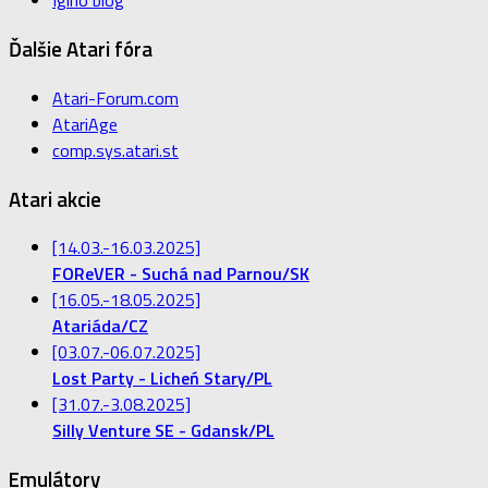
Igiho blog
Ďalšie Atari fóra
Atari-Forum.com
AtariAge
comp.sys.atari.st
Atari akcie
[14.03.-16.03.2025]
FOReVER - Suchá nad Parnou/SK
[16.05.-18.05.2025]
Atariáda/CZ
[03.07.-06.07.2025]
Lost Party - Licheń Stary/PL
[31.07.-3.08.2025]
Silly Venture SE - Gdansk/PL
Emulátory