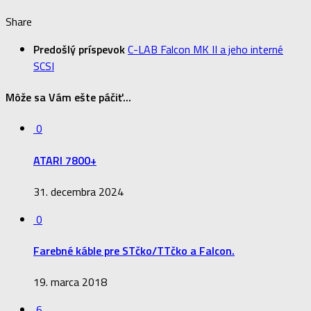
Share
Predošlý príspevok
C-LAB Falcon MK II a jeho interné
SCSI
Môže sa Vám ešte páčiť...
0
ATARI 7800+
31. decembra 2024
0
Farebné káble pre STčko/TTčko a Falcon.
19. marca 2018
6