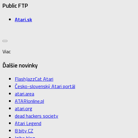
Public FTP
Atari.sk
Viac
Ďalšie novinky
FlashJazzCat Atari
Česko-slovenský Atari portál
atari.area
ATARIonline.pl
atari.org
dead hackers society
Atari Legend
8 bity CZ