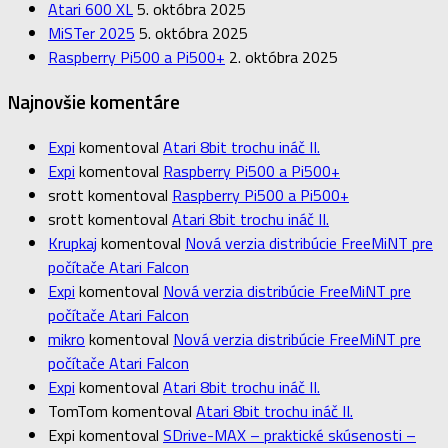
Atari 600 XL
5. októbra 2025
MiSTer 2025
5. októbra 2025
Raspberry Pi500 a Pi500+
2. októbra 2025
Najnovšie komentáre
Expi
komentoval
Atari 8bit trochu ináč II.
Expi
komentoval
Raspberry Pi500 a Pi500+
srott
komentoval
Raspberry Pi500 a Pi500+
srott
komentoval
Atari 8bit trochu ináč II.
Krupkaj
komentoval
Nová verzia distribúcie FreeMiNT pre
počítače Atari Falcon
Expi
komentoval
Nová verzia distribúcie FreeMiNT pre
počítače Atari Falcon
mikro
komentoval
Nová verzia distribúcie FreeMiNT pre
počítače Atari Falcon
Expi
komentoval
Atari 8bit trochu ináč II.
TomTom
komentoval
Atari 8bit trochu ináč II.
Expi
komentoval
SDrive-MAX – praktické skúsenosti –