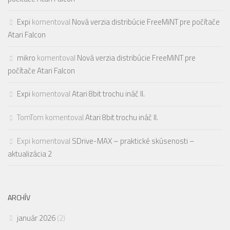
Expi
komentoval
Nová verzia distribúcie FreeMiNT pre počítače
Atari Falcon
mikro
komentoval
Nová verzia distribúcie FreeMiNT pre
počítače Atari Falcon
Expi
komentoval
Atari 8bit trochu ináč II.
TomTom
komentoval
Atari 8bit trochu ináč II.
Expi
komentoval
SDrive-MAX – praktické skúsenosti –
aktualizácia 2
ARCHÍV
január 2026
(2)