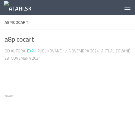
Preskočiť na obsah
A8PICOCART
a8picocart
OD AUTORA:
EXPI
· PUBLIKOVANÉ
17. NOVEMBRA 2024
· AKTUALIZOVANÉ
28. NOVEMBRA 2024
SHARE