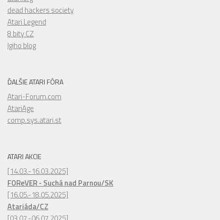
dead hackers society
Atari Legend
8 bity CZ
Igiho blog
ĎALŠIE ATARI FÓRA
Atari-Forum.com
AtariAge
comp.sys.atari.st
ATARI AKCIE
[14.03.-16.03.2025]
FOReVER - Suchá nad Parnou/SK
[16.05.-18.05.2025]
Atariáda/CZ
[03.07.-06.07.2025]