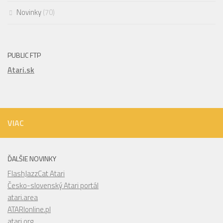
Novinky
(70)
PUBLIC FTP
Atari.sk
VIAC
ĎALŠIE NOVINKY
FlashJazzCat Atari
Česko-slovenský Atari portál
atari.area
ATARIonline.pl
atari.org