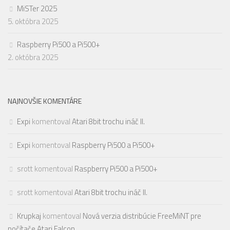
MiSTer 2025
5. októbra 2025
Raspberry Pi500 a Pi500+
2. októbra 2025
NAJNOVŠIE KOMENTÁRE
Expi
komentoval
Atari 8bit trochu ináč II.
Expi
komentoval
Raspberry Pi500 a Pi500+
srott
komentoval
Raspberry Pi500 a Pi500+
srott
komentoval
Atari 8bit trochu ináč II.
Krupkaj
komentoval
Nová verzia distribúcie FreeMiNT pre
počítače Atari Falcon