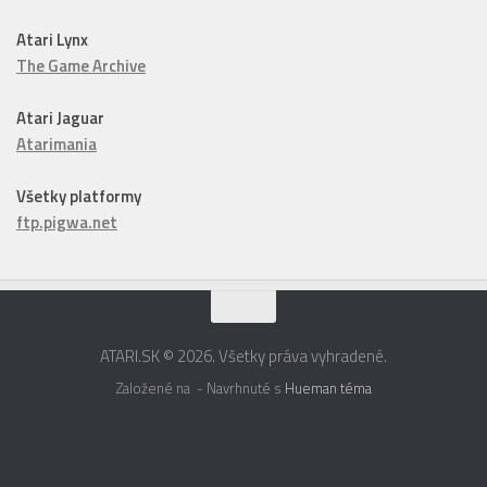
Atari Lynx
The Game Archive
Atari Jaguar
Atarimania
Všetky platformy
ftp.pigwa.net
ATARI.SK © 2026. Všetky práva vyhradené.
Založené na
- Navrhnuté s
Hueman téma