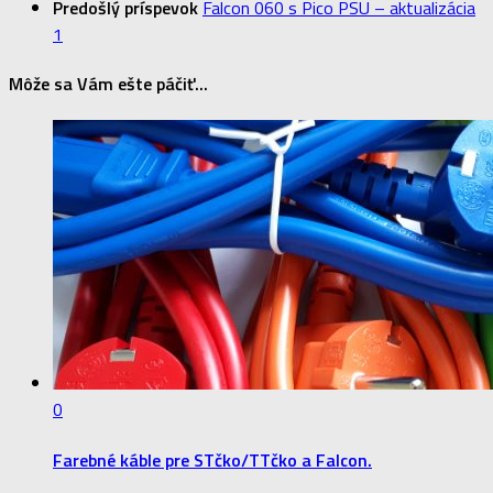
Predošlý príspevok
Falcon 060 s Pico PSU – aktualizácia
1
Môže sa Vám ešte páčiť...
0
Farebné káble pre STčko/TTčko a Falcon.