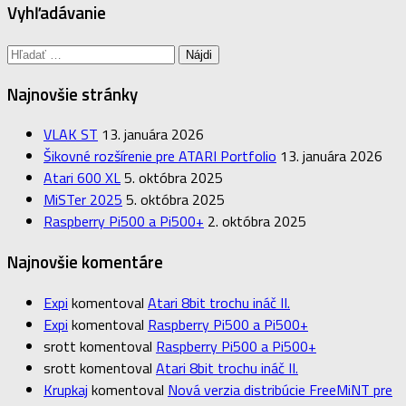
Vyhľadávanie
Hľadať:
Najnovšie stránky
VLAK ST
13. januára 2026
Šikovné rozšírenie pre ATARI Portfolio
13. januára 2026
Atari 600 XL
5. októbra 2025
MiSTer 2025
5. októbra 2025
Raspberry Pi500 a Pi500+
2. októbra 2025
Najnovšie komentáre
Expi
komentoval
Atari 8bit trochu ináč II.
Expi
komentoval
Raspberry Pi500 a Pi500+
srott
komentoval
Raspberry Pi500 a Pi500+
srott
komentoval
Atari 8bit trochu ináč II.
Krupkaj
komentoval
Nová verzia distribúcie FreeMiNT pre