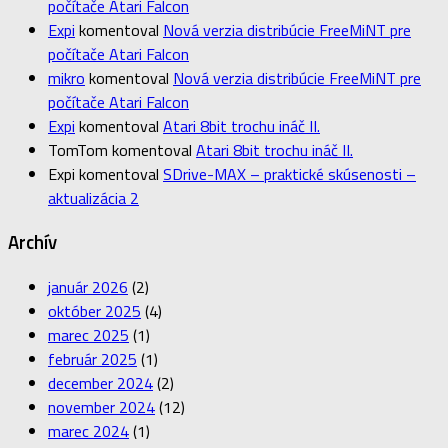
počítače Atari Falcon
Expi
komentoval
Nová verzia distribúcie FreeMiNT pre
počítače Atari Falcon
mikro
komentoval
Nová verzia distribúcie FreeMiNT pre
počítače Atari Falcon
Expi
komentoval
Atari 8bit trochu ináč II.
TomTom
komentoval
Atari 8bit trochu ináč II.
Expi
komentoval
SDrive-MAX – praktické skúsenosti –
aktualizácia 2
Archív
január 2026
(2)
október 2025
(4)
marec 2025
(1)
február 2025
(1)
december 2024
(2)
november 2024
(12)
marec 2024
(1)