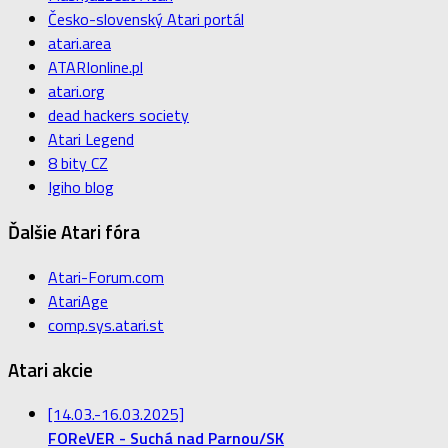
Česko-slovenský Atari portál
atari.area
ATARIonline.pl
atari.org
dead hackers society
Atari Legend
8 bity CZ
Igiho blog
Ďalšie Atari fóra
Atari-Forum.com
AtariAge
comp.sys.atari.st
Atari akcie
[14.03.-16.03.2025]
FOReVER - Suchá nad Parnou/SK