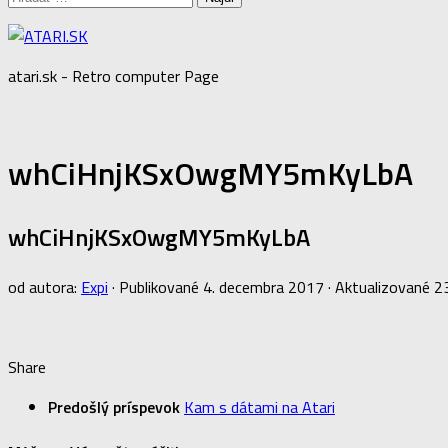
atari.sk - Retro computer Page
whCiHnjKSxOwgMY5mKyLbA
whCiHnjKSxOwgMY5mKyLbA
od autora:
Expi
· Publikované
4. decembra 2017
· Aktualizované
2
Share
Predošlý príspevok
Kam s dátami na Atari