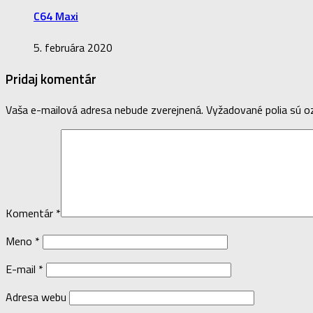
C64 Maxi
5. februára 2020
Pridaj komentár
Vaša e-mailová adresa nebude zverejnená.
Vyžadované polia sú 
Komentár
*
Meno
*
E-mail
*
Adresa webu