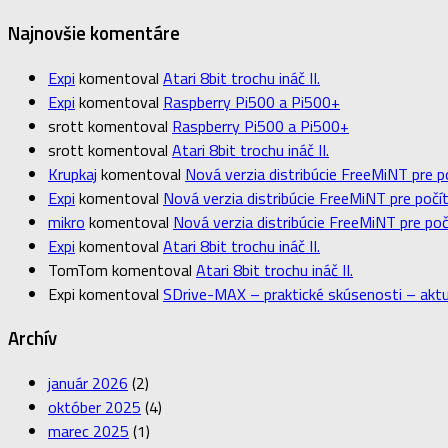
Najnovšie komentáre
Expi
komentoval
Atari 8bit trochu ináč II.
Expi
komentoval
Raspberry Pi500 a Pi500+
srott
komentoval
Raspberry Pi500 a Pi500+
srott
komentoval
Atari 8bit trochu ináč II.
Krupkaj
komentoval
Nová verzia distribúcie FreeMiNT pre p
Expi
komentoval
Nová verzia distribúcie FreeMiNT pre počít
mikro
komentoval
Nová verzia distribúcie FreeMiNT pre poč
Expi
komentoval
Atari 8bit trochu ináč II.
TomTom
komentoval
Atari 8bit trochu ináč II.
Expi
komentoval
SDrive-MAX – praktické skúsenosti – aktu
Archív
január 2026
(2)
október 2025
(4)
marec 2025
(1)