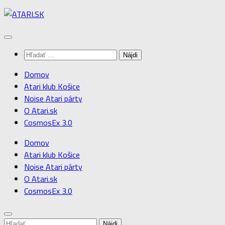
Preskočiť
na
obsah
Hľadať:
Domov
Atari klub Košice
Noise Atari párty
O Atari.sk
CosmosEx 3.0
Domov
Atari klub Košice
Noise Atari párty
O Atari.sk
CosmosEx 3.0
Hľadať: