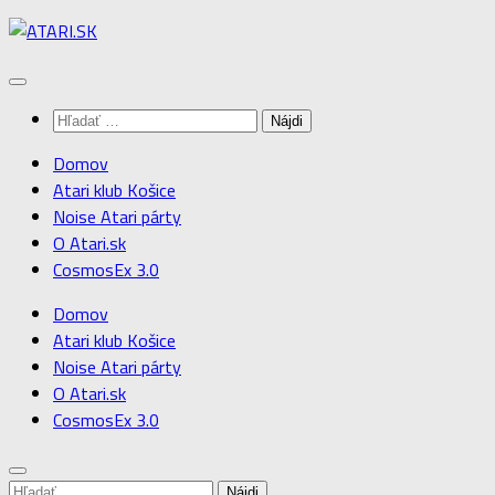
Preskočiť
na
obsah
Hľadať:
Domov
Atari klub Košice
Noise Atari párty
O Atari.sk
CosmosEx 3.0
Domov
Atari klub Košice
Noise Atari párty
O Atari.sk
CosmosEx 3.0
Hľadať: