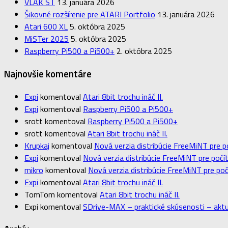
VLAK ST
13. januára 2026
Šikovné rozšírenie pre ATARI Portfolio
13. januára 2026
Atari 600 XL
5. októbra 2025
MiSTer 2025
5. októbra 2025
Raspberry Pi500 a Pi500+
2. októbra 2025
Najnovšie komentáre
Expi
komentoval
Atari 8bit trochu ináč II.
Expi
komentoval
Raspberry Pi500 a Pi500+
srott
komentoval
Raspberry Pi500 a Pi500+
srott
komentoval
Atari 8bit trochu ináč II.
Krupkaj
komentoval
Nová verzia distribúcie FreeMiNT pre p
Expi
komentoval
Nová verzia distribúcie FreeMiNT pre počít
mikro
komentoval
Nová verzia distribúcie FreeMiNT pre poč
Expi
komentoval
Atari 8bit trochu ináč II.
TomTom
komentoval
Atari 8bit trochu ináč II.
Expi
komentoval
SDrive-MAX – praktické skúsenosti – aktu