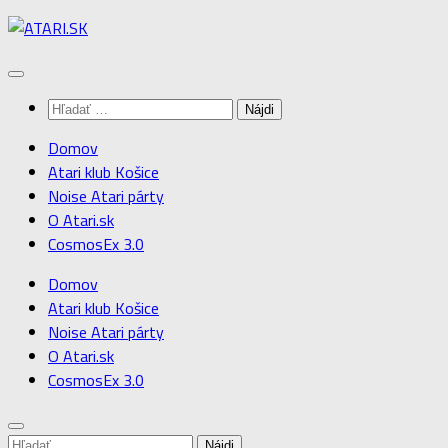
Preskočiť
na
obsah
Hľadať:
Domov
Atari klub Košice
Noise Atari párty
O Atari.sk
CosmosEx 3.0
Domov
Atari klub Košice
Noise Atari párty
O Atari.sk
CosmosEx 3.0
Hľadať: