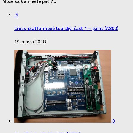
Môže sa Vám ešte páčiť...
5
Cross-platformové toolsky: časť 1 – paint (A800)
19. marca 2018
0