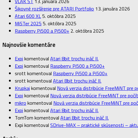
VLAK ST
13. januára 2026
Šikovné rozšírenie pre ATARI Portfolio
13. januára 2026
Atari 600 XL
5. októbra 2025
MiSTer 2025
5. októbra 2025
Raspberry Pi500 a Pi500+
2. októbra 2025
Najnovšie komentáre
Expi
komentoval
Atari 8bit trochu ináč II.
Expi
komentoval
Raspberry Pi500 a Pi500+
srott
komentoval
Raspberry Pi500 a Pi500+
srott
komentoval
Atari 8bit trochu ináč II.
Krupkaj
komentoval
Nová verzia distribúcie FreeMiNT pre p
Expi
komentoval
Nová verzia distribúcie FreeMiNT pre počít
mikro
komentoval
Nová verzia distribúcie FreeMiNT pre poč
Expi
komentoval
Atari 8bit trochu ináč II.
TomTom
komentoval
Atari 8bit trochu ináč II.
Expi
komentoval
SDrive-MAX – praktické skúsenosti – aktu