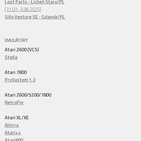
Lost Party - Licheń Stary/PL
[31.07.-3.08.2025]
Silly Venture SE - Gdansk/PL
EMULÁTORY
Atari 2600 (VCS)
Stella
Atari 7800
ProSystem 1.3
Atari 2600/5200/7800
RetroPie
Atari XL/XE
Altirra
Atari++
Atari800