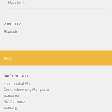
Novinky
(70)
PUBLIC FTP
Atari.sk
VIAC
ĎALŠIE NOVINKY
FlashJazzCat Atari
Česko-slovenský Atari portál
atari.area
ATARIonline.pl
atari.org