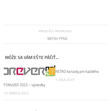
PREDOŠLÝ PRÍSPEVOK
MiSTer FPGA
MÔŽE SA VÁM EŠTE PÁČIŤ...
2
RETRO konzoly pre každého
0
1. JÚLA 2019
FOReVER 2023 – výsledky
19. MARCA 2023