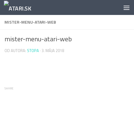
Preskočiť na obsah
MISTER-MENU-ATARI-WEB
mister-menu-atari-web
OD AUTORA:
STOPA
·
3. MÁJA 2018
SHARE