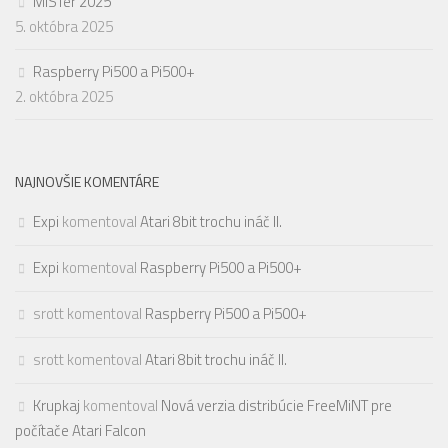
MiSTer 2025
5. októbra 2025
Raspberry Pi500 a Pi500+
2. októbra 2025
NAJNOVŠIE KOMENTÁRE
Expi
komentoval
Atari 8bit trochu ináč II.
Expi
komentoval
Raspberry Pi500 a Pi500+
srott
komentoval
Raspberry Pi500 a Pi500+
srott
komentoval
Atari 8bit trochu ináč II.
Krupkaj
komentoval
Nová verzia distribúcie FreeMiNT pre
počítače Atari Falcon