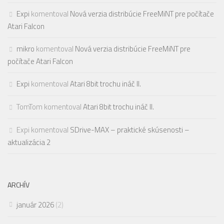
Expi
komentoval
Nová verzia distribúcie FreeMiNT pre počítače
Atari Falcon
mikro
komentoval
Nová verzia distribúcie FreeMiNT pre
počítače Atari Falcon
Expi
komentoval
Atari 8bit trochu ináč II.
TomTom
komentoval
Atari 8bit trochu ináč II.
Expi
komentoval
SDrive-MAX – praktické skúsenosti –
aktualizácia 2
ARCHÍV
január 2026
(2)