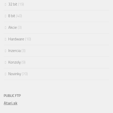
32 bit
(19)
8 bit
(40)
Akcie
(3)
Hardware
(10)
Inzercia
(3)
Konzoly
(9)
Novinky
(70)
PUBLIC FTP
Atari.sk