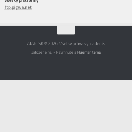
Všetky platformy
ftp.pigwa.net
ATARI.SK © 2026. Všetky práva vyhradené.
Založené na
- Navrhnuté s
Hueman téma