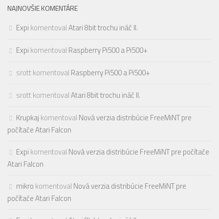
NAJNOVŠIE KOMENTÁRE
Expi
komentoval
Atari 8bit trochu ináč II.
Expi
komentoval
Raspberry Pi500 a Pi500+
srott
komentoval
Raspberry Pi500 a Pi500+
srott
komentoval
Atari 8bit trochu ináč II.
Krupkaj
komentoval
Nová verzia distribúcie FreeMiNT pre
počítače Atari Falcon
Expi
komentoval
Nová verzia distribúcie FreeMiNT pre počítače
Atari Falcon
mikro
komentoval
Nová verzia distribúcie FreeMiNT pre
počítače Atari Falcon