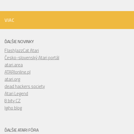
VIAC
ĎALŠIE NOVINKY
FlashJazzCat Atari
Česko-slovenský Atari portál
atari.area
ATARIonline.pl
atari.org
dead hackers society
Atari Legend
8 bity CZ
Igiho blog
ĎALŠIE ATARI FÓRA