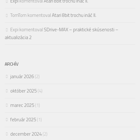
Expi
komentoval
Atari 8bit trochu ináč II.
TomTom
komentoval
Atari 8bit trochu ináč II.
Expi
komentoval
SDrive-MAX – praktické skúsenosti –
aktualizácia 2
ARCHÍV
január 2026
(2)
október 2025
(4)
marec 2025
(1)
február 2025
(1)
december 2024
(2)