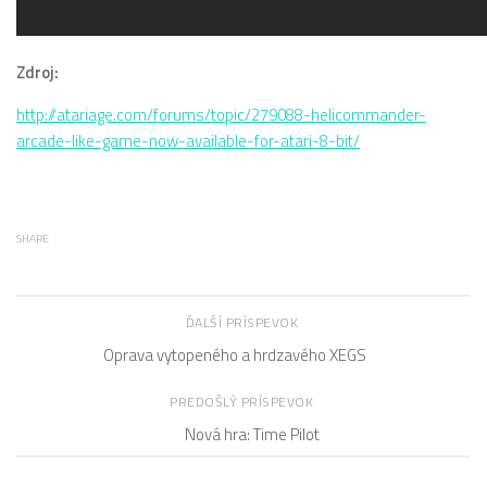
Zdroj:
http://atariage.com/forums/topic/279088-helicommander-
arcade-like-game-now-available-for-atari-8-bit/
SHARE
ĎALŠÍ PRÍSPEVOK
Oprava vytopeného a hrdzavého XEGS
PREDOŠLÝ PRÍSPEVOK
Nová hra: Time Pilot