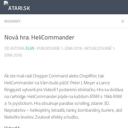
Preskočiť na obsah
NOVINKY
0
Nová hra: HeliCommander
OD AUTORA:
ELAN
· PUBLIKOVANÉ
1. JÚNA 2018
· AKTUALIZOVANÉ
1.
JÚNA 2018
Ak ste mali radi Chopper Command alebo Choplifter, tak
HeliCommander sa Vám bude páčiť. Peter J. Meyer a Lance
Ringquist vytvorili pre Video61 podarenú strielačku. Hra sa dodáva
na cartridge. HeliCommander pôjde na každom ATARI s 16kb RAM
a 1x joystickom. Hra obsahuje parallax scrolling, zdanie 3D.
Nepriateľov – helikoptéry, lietadlá, tanky, bombardéry, bunkre, atď.
Niekoľko levelov. Zvukové efekty a hudbu.