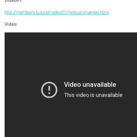
Video61:
http://members.tcq.net/video61/helicommander.html
Video: