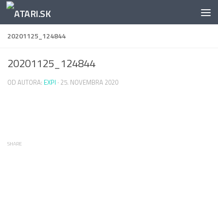
Preskočiť na obsah
20201125_124844
20201125_124844
OD AUTORA:
EXPI
·
25. NOVEMBRA 2020
SHARE