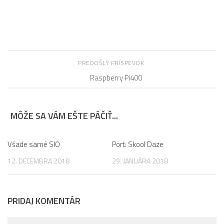
PREDOŠLÝ PRÍSPEVOK
Raspberry Pi400
MÔŽE SA VÁM EŠTE PÁČIŤ...
Všade samé SIO
9
Port: Skool Daze
0
12. DECEMBRA 2018
29. JANUÁRA 2018
PRIDAJ KOMENTÁR