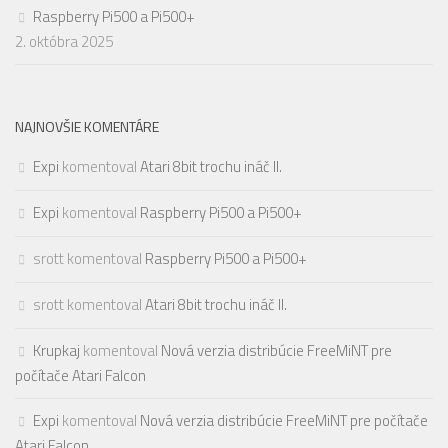
Raspberry Pi500 a Pi500+
2. októbra 2025
NAJNOVŠIE KOMENTÁRE
Expi
komentoval
Atari 8bit trochu ináč II.
Expi
komentoval
Raspberry Pi500 a Pi500+
srott
komentoval
Raspberry Pi500 a Pi500+
srott
komentoval
Atari 8bit trochu ináč II.
Krupkaj
komentoval
Nová verzia distribúcie FreeMiNT pre
počítače Atari Falcon
Expi
komentoval
Nová verzia distribúcie FreeMiNT pre počítače
Atari Falcon