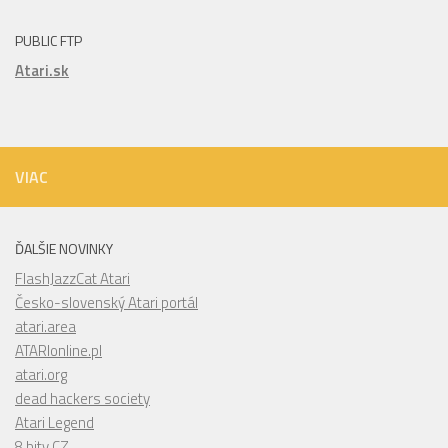
PUBLIC FTP
Atari.sk
VIAC
ĎALŠIE NOVINKY
FlashJazzCat Atari
Česko-slovenský Atari portál
atari.area
ATARIonline.pl
atari.org
dead hackers society
Atari Legend
8 bity CZ