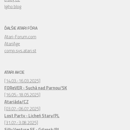
Igiho blog
ĎALŠIE ATARI FÓRA
Atari-Forum.com
AtariAge
comp.sys.atari.st
ATARI AKCIE
[14.03.-16.03.2025]
FOReVER - Suchá nad Parnou/SK
[16.05.-18.05.2025]
Atariáda/CZ
[03.07.-06.07.2025]
Lost Party - Licheń Stary/PL
[31.07.-3.08.2025]
Silly Venture SE - Gdansk/PL