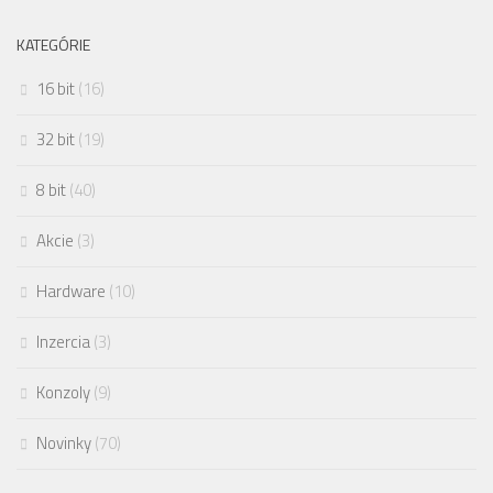
KATEGÓRIE
16 bit
(16)
32 bit
(19)
8 bit
(40)
Akcie
(3)
Hardware
(10)
Inzercia
(3)
Konzoly
(9)
Novinky
(70)