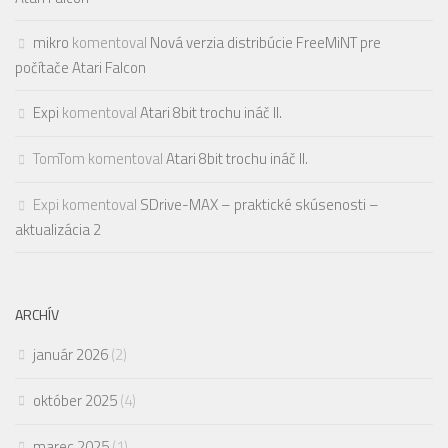
mikro
komentoval
Nová verzia distribúcie FreeMiNT pre
počítače Atari Falcon
Expi
komentoval
Atari 8bit trochu ináč II.
TomTom
komentoval
Atari 8bit trochu ináč II.
Expi
komentoval
SDrive-MAX – praktické skúsenosti –
aktualizácia 2
ARCHÍV
január 2026
(2)
október 2025
(4)
marec 2025
(1)