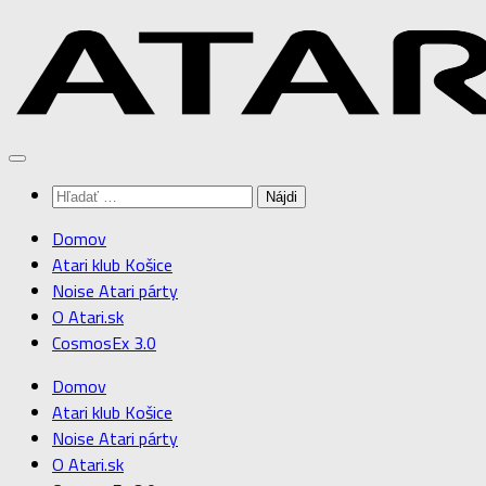
Preskočiť
na
obsah
Hľadať:
Domov
Atari klub Košice
Noise Atari párty
O Atari.sk
CosmosEx 3.0
Domov
Atari klub Košice
Noise Atari párty
O Atari.sk