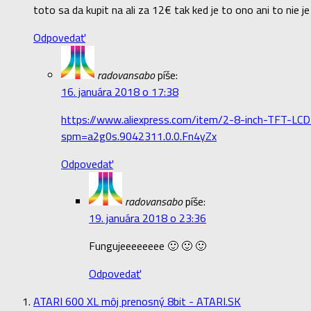
toto sa da kupit na ali za 12€ tak ked je to ono ani to nie j
Odpovedať
radovansabo
píše:
16. januára 2018 o 17:38
https://www.aliexpress.com/item/2-8-inch-TFT-LC
spm=a2g0s.9042311.0.0.Fn4yZx
Odpovedať
radovansabo
píše:
19. januára 2018 o 23:36
Fungujeeeeeeee 🙂 🙂 🙂
Odpovedať
ATARI 600 XL môj prenosný 8bit - ATARI.SK