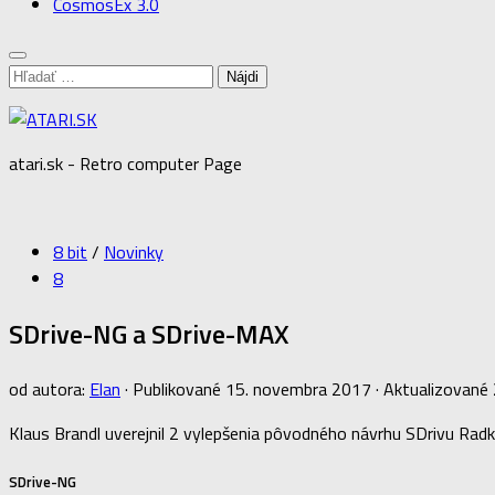
CosmosEx 3.0
Hľadať:
atari.sk - Retro computer Page
8 bit
/
Novinky
8
SDrive-NG a SDrive-MAX
od autora:
Elan
· Publikované
15. novembra 2017
· Aktualizované
Klaus Brandl uverejnil 2 vylepšenia pôvodného návrhu SDrivu Rad
SDrive-NG