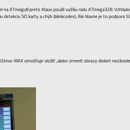
el na ATmegu8 preto Klaus použil vyžšiu radu ATmega328. Vzhľadom
iu detekciu SD karty a chýb (blinkcodes). Ale hlavne je to podpora
e-MAX umožňuje vložiť ,alebo zmeniť obrazy diskiet nezávisle od 