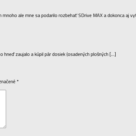
 ich mnoho ale mne sa podarilo rozbehať SDrive MAX a dokonca aj vy
o hneď zaujalo a kúpil pár dosiek (osadených plošných […]
označené
*