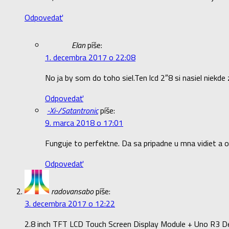
Odpovedať
Elan
píše:
1. decembra 2017 o 22:08
No ja by som do toho siel.Ten lcd 2″8 si nasiel nie
Odpovedať
-Xi-/Satantronic
píše:
9. marca 2018 o 17:01
Funguje to perfektne. Da sa pripadne u mna vidiet a o
Odpovedať
radovansabo
píše:
3. decembra 2017 o 12:22
2.8 inch TFT LCD Touch Screen Display Module + Uno R3 D