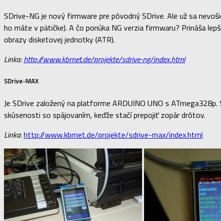
SDrive-NG je nový firmware pre pôvodný SDrive. Ale už sa nevoši
ho máte v pätičke). A čo ponúka NG verzia firmwaru? Prináša lepš
obrazy disketovej jednotky (ATR).
Linka:
http://www.kbrnet.de/projekte/sdrive-ng/index.html
SDrive-MAX
Je SDrive založený na platforme ARDUINO UNO s ATmega328p. SDriv
skúsenosti so spájovaním, keďže stačí prepojiť zopár drôtov.
Linka
:
http://www.kbrnet.de/projekte/sdrive-max/index.html