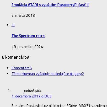
Emulácia ATARI s využitím RaspberryPI časť II
9. marca 2018
0
The Spectrum retro
18. novembra 2024
8 komentárov
Komentáre
6
Téma Hueman vyžaduje nasledujúce pluginy:
2
patarik
píše:
1. decembra 2017 o 8:03
Zdravim, Postavil si uz niekto ten SDrive-MAX? Uvazujem 