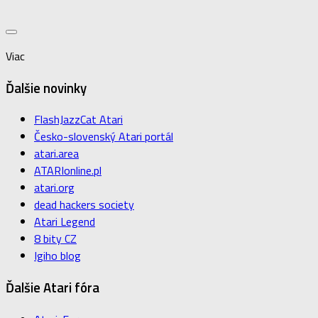
Viac
Ďalšie novinky
FlashJazzCat Atari
Česko-slovenský Atari portál
atari.area
ATARIonline.pl
atari.org
dead hackers society
Atari Legend
8 bity CZ
Igiho blog
Ďalšie Atari fóra