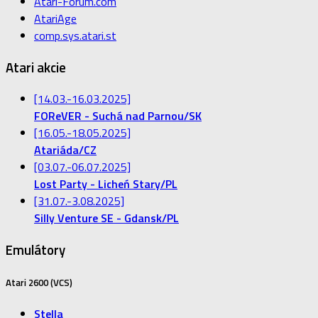
Atari-Forum.com
AtariAge
comp.sys.atari.st
Atari akcie
[14.03.-16.03.2025]
FOReVER - Suchá nad Parnou/SK
[16.05.-18.05.2025]
Atariáda/CZ
[03.07.-06.07.2025]
Lost Party - Licheń Stary/PL
[31.07.-3.08.2025]
Silly Venture SE - Gdansk/PL
Emulátory
Atari 2600 (VCS)
Stella