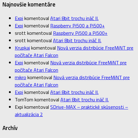
Najnovšie komentáre
Expi
komentoval
Atari 8bit trochu ináč II.
Expi
komentoval
Raspberry Pi500 a Pi500+
srott
komentoval
Raspberry Pi500 a Pi500+
srott
komentoval
Atari 8bit trochu ináč II.
Krupkaj
komentoval
Nová verzia distribúcie FreeMiNT pre
počítače Atari Falcon
Expi
komentoval
Nová verzia distribúcie FreeMiNT pre
počítače Atari Falcon
mikro
komentoval
Nová verzia distribúcie FreeMiNT pre
počítače Atari Falcon
Expi
komentoval
Atari 8bit trochu ináč II.
TomTom
komentoval
Atari 8bit trochu ináč II.
Expi
komentoval
SDrive-MAX – praktické skúsenosti –
aktualizácia 2
Archív