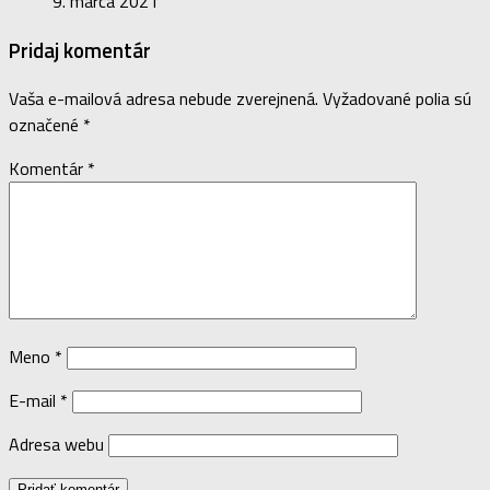
9. marca 2021
Pridaj komentár
Vaša e-mailová adresa nebude zverejnená.
Vyžadované polia sú
označené
*
Komentár
*
Meno
*
E-mail
*
Adresa webu