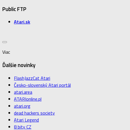
Public FTP
Atari.sk
Viac
Ďalšie novinky
FlashJazzCat Atari
Česko-slovenský Atari portál
atari.area
ATARIonline.pl
atari.org
dead hackers society
Atari Legend
8 bity CZ