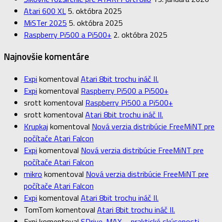
Atari 600 XL
5. októbra 2025
MiSTer 2025
5. októbra 2025
Raspberry Pi500 a Pi500+
2. októbra 2025
Najnovšie komentáre
Expi
komentoval
Atari 8bit trochu ináč II.
Expi
komentoval
Raspberry Pi500 a Pi500+
srott
komentoval
Raspberry Pi500 a Pi500+
srott
komentoval
Atari 8bit trochu ináč II.
Krupkaj
komentoval
Nová verzia distribúcie FreeMiNT pre
počítače Atari Falcon
Expi
komentoval
Nová verzia distribúcie FreeMiNT pre
počítače Atari Falcon
mikro
komentoval
Nová verzia distribúcie FreeMiNT pre
počítače Atari Falcon
Expi
komentoval
Atari 8bit trochu ináč II.
TomTom
komentoval
Atari 8bit trochu ináč II.
Expi
komentoval
SDrive-MAX – praktické skúsenosti –