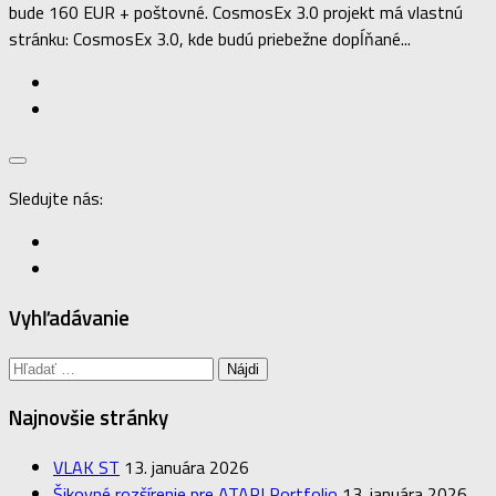
bude 160 EUR + poštovné. CosmosEx 3.0 projekt má vlastnú
stránku: CosmosEx 3.0, kde budú priebežne dopĺňané...
Sledujte nás:
Vyhľadávanie
Hľadať:
Najnovšie stránky
VLAK ST
13. januára 2026
Šikovné rozšírenie pre ATARI Portfolio
13. januára 2026