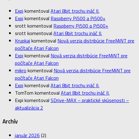
Expi
komentoval
Atari 8bit trochu ináč II.
Expi
komentoval
Raspberry Pi500 a Pi500+
srott
komentoval
Raspberry Pi500 a Pi500+
srott
komentoval
Atari 8bit trochu ináč II.
Krupkaj
komentoval
Nová verzia distribúcie FreeMiNT pre
počítače Atari Falcon
Expi
komentoval
Nová verzia distribúcie FreeMiNT pre
počítače Atari Falcon
mikro
komentoval
Nová verzia distribúcie FreeMiNT pre
počítače Atari Falcon
Expi
komentoval
Atari 8bit trochu ináč II.
TomTom
komentoval
Atari 8bit trochu ináč II.
Expi
komentoval
SDrive-MAX – praktické skúsenosti –
aktualizácia 2
Archív
január 2026
(2)