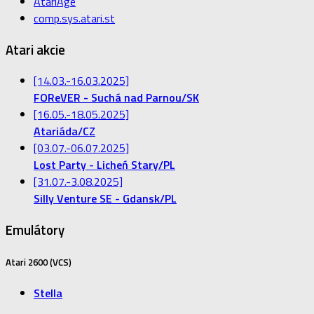
AtariAge
comp.sys.atari.st
Atari akcie
[14.03.-16.03.2025]
FOReVER - Suchá nad Parnou/SK
[16.05.-18.05.2025]
Atariáda/CZ
[03.07.-06.07.2025]
Lost Party - Licheń Stary/PL
[31.07.-3.08.2025]
Silly Venture SE - Gdansk/PL
Emulátory
Atari 2600 (VCS)
Stella