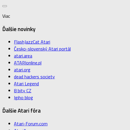
Viac
Ďalšie novinky
FlashJazzCat Atari
Česko-slovenský Atari portál
atari.area
ATARIonline.pl
atari.org
dead hackers society
Atari Legend
8 bity CZ
Igiho blog
Ďalšie Atari fóra
Atari-Forum.com